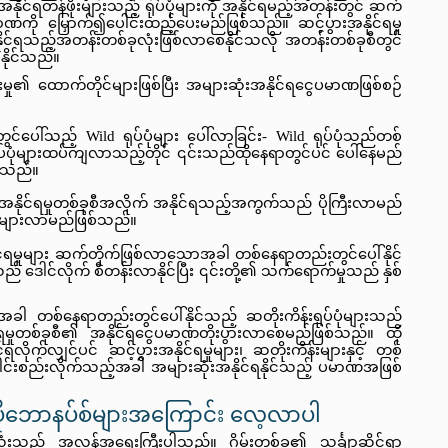
 အနိုင်ရတန်ဖိုးများသည့် ရုပ်ပုံများကို အနိုင်ရမည့်အတန်းတွင် ဆက်
မာဏကို မြှောက်၍ပေါင်းထည့်ပေးမည်ဖြစ်သည်။ ဆင့်ပွားအနိုင်ရမှု
နိုင်ရသည့်အတန်းတစ်ခုလုံးဖြစ်လာစေနိုင်သလို အတန်းတစ်ခုစီတွင်
ေနိုင်သည်။
ု၏ ထောက်တိုင်များဖြစ်ပြီး အများဆုံးအနိုင်ရငွေပမာဏဖြစ်စဉ်
ွင်ပေါ်သည့် Wild ရုပ်ပုံများ ပေါ်လာခြင်း- Wild ရုပ်ပုံသည်တစ်
ပုံများထပ်ကျလာသည့်တိုင် ၎င်းသည်ထိုနေရာတွင်ပင် ပေါ်နေမည်
ုင်သည်။
ားအနိုင်ရမှုတစ်ခုစီအလိုက် အနိုင်ရသည့်အကွက်သည် ပိုကြီးလာမည်
ိုများလာမည်ဖြစ်သည်။
နိုင်ရမှုများ ဆက်တိုက်ဖြစ်လာသောအခါ တစ်နေရာတည်းတွင်ပေါ်နိုင်
သည် ဒေါင်လိုက် စီတန်းလာနိုင်ပြီး ၎င်းတို့၏ သက်ရောက်မှုသည် နှစ်
ါ တစ်နေရာတည်းတွင်ပေါ်နိုင်သည့် ဆတိုးကိန်းရုပ်ပုံများသည် 
ိုင်ရမှုတစ်ခုစီ၏ အနိုင်ရငွေပမာဏတိုးပွားလာစေမည်ဖြစ်သည်။ ထို
ုက်လျှင်ပင် ဆင့်ပွားအနိုင်ရမှုများ၊ ဆတိုးကိန်းများနှင့် တစ်
 ပေါင်းစည်းလိုက်သည့်အခါ အများဆုံးအနိုင်ရနိုင်သည့် ပမာဏအဖြစ်
အပိုဘောနပ်စ်များအကြောင်း လေ့လာပါ
ုံးသည် အလွန်အရေးကြီးပါသည်။ ဂိမ်းတစ်ခု၏ သင်္ချာဆိုင်ရာ