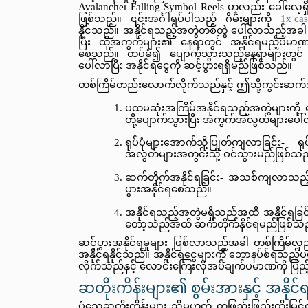
Avalanche၊ Falling Symbol Reels ဟုလည်း ခေါ်လေ့ရှိပြ
ဖြစ်သည်။ ၎င်းအင်္ဂါရပ်ပါသည့် ဂိမ်းများကို 
1x cas
နိုင်သည်။ အနိုင်ရသည့်အတွဲတစ်တွဲ ပေါ်လာသည့်အခါ သ
ပြီး ထိုအကွက်များ၏ နေရာတွင် အနိုင်ရမည့်ပမာဏပိုမျ
စေသည်။ ထပ်မံ၍ ပျောက်သွားသည့်နေရာများတွင် ရုပ
ပေါ်လာပြီး အနိုင်ရငွေကို ဆင့်ပွားရရှိမည်ဖြစ်သည်။
တစ်ကြိမ်တည်းလောက်လိုက်သည်နှင့် ဤသို့ကွင်းဆက်အန
ပထမဆုံးအကြိမ်အနိုင်ရသည့်အတွဲများကို ဖ
တို့ပျောက်သွားပြီး အကွက်အလွတ်များပေ
ရုပ်ပုံများအောက်သို့ပြုတ်ကျလာခြင်
အလွတ်များအတွင်းသို့ ဝင်သွားမည်ဖြစ်သ
ဆက်တိုက်အနိုင်ရခြင်း- အသစ်ကျလာသည့် 
ပွားအနိုင်ရစေသည်။
အနိုင်ရသည့်အတွဲမရှိသည်အထိ အနိုင်ရခြင်း-
တော့သည်အထိ ဆက်တိုက်နိုင်ရမည်ဖြစ်သ
ဆင့်ပွားအနိုင်ရမှုများ ဖြစ်လာသည့်အခါ တစ်ကြိမ်လှ
အနိုင်ရနိုင်သည်။ အနိုင်ရငွေများကို ဘောနပ်စ်ရသည
လိုက်သည်နှင့် လောင်းကြေးလိုအပ်ချက်ပမာဏကို ပြည
ဆတိုးကိန်းများ၏ စွမ်းအားနှင့် အနိုင်ရင
ပုံသေဆတိုးကိန်းများ သို့မဟုတ် တဖြည်းဖြည်းတိုးမြင့်လ