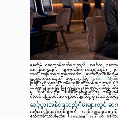
ခေတ်မီ စလော့ဂိမ်းစက်များသည် ယခင်က စလော့ဂိမ်းမ
အခြေအနေထက် များစွာတိုးတက်လာခဲ့သည်။ ၂၀၂၆ ခု
အကျိုးအမြတ်များစွာရသွားကာ ဆက်တိုက်အနိုင်ရမှုမျ
သတ်မှတ်ထားသည်။ ဥပမာအားဖြင့် 
1x casino Myan
ဖြစ်ပြီး ထိုသို့ဆင့်ပွားအနိုင်ရနိုင်သောဂိမ်းများစွာကို 
ဆတိုးကိန်းများနှင့် ပြန်လှည့်ခွင့်အနိုင်ရမှုများသည
မှ ပါဝင်ပါသည်။ အဆိုပါစနစ်များသည် သင်္ချာအခြေခံသ‌ဘောတရာများ၊ အတက်အကျနှုန်းများနှင့် သ
လောင်းကြေးပမာဏကန့်သတ်ချက်တို့ကို နားလည်သိရှိစွာ
ဆင့်ပွားအနိုင်ရသည့်ဂိမ်းများတွင် ဆက
အပိုဆောင်းဘောနပ်စ်များကို လျစ်လျူမရှုထားသင့်က
လေ့လာကြည့်ပါမည်။ Cascading reels ဟု ခေါ်သည့် ဆ