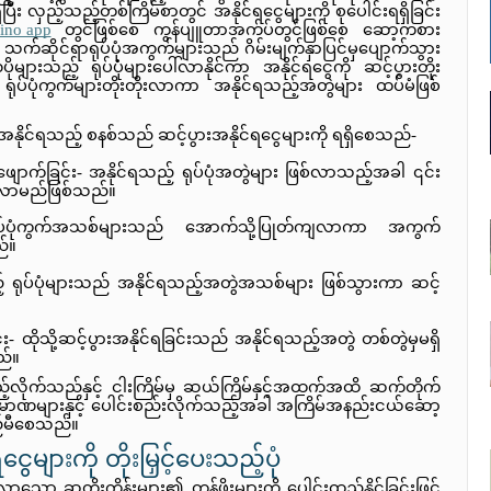
ီး လှည့်သည့်တစ်ကြိမ်စာတွင် အနိုင်ရငွေများကို စုပေါင်းရရှိခြင်း
ino app
 တွင်ဖြစ်စေ ကွန်ပျူတာအက်ပ်တွင်ဖြစ်စေ ဆော့ကစား
က်ဆိုင်ရာရုပ်ပုံအကွက်များသည် ဂိမ်းမျက်နှာပြင်မှပျောက်သွား
ားသည့် ရုပ်ပုံများပေါ်လာနိုင်ကာ အနိုင်ရငွေကို ဆင့်ပွားတိုး
်ပုံကွက်များတိုးတိုးလာကာ အနိုင်ရသည့်အတွဲများ ထပ်မံဖြစ်
ိုင်ရသည့် စနစ်သည် ဆင့်ပွားအနိုင်ရငွေများကို ရရှိစေသည်-
ျောက်ခြင်း- အနိုင်ရသည့် ရုပ်ပုံအတွဲများ ဖြစ်လာသည့်အခါ ၎င်း
ါ်လာမည်ဖြစ်သည်။
း- ရုပ်ပုံကွက်အသစ်များသည် အောက်သို့ပြုတ်ကျလာကာ အကွက်
ည်။
ရုပ်ပုံများသည် အနိုင်ရသည့်အတွဲအသစ်များ ဖြစ်သွားကာ ဆင့်
 ထိုသို့ဆင့်ပွားအနိုင်ရခြင်းသည် အနိုင်ရသည့်အတွဲ တစ်တွဲမှမရှိ
ည်။
ည့်လိုက်သည်နှင့် ငါးကြိမ်မှ ဆယ်ကြိမ်နှင့်အထက်အထိ ဆက်တိုက်
့်ပမာဏများနှင့် ပေါင်းစည်းလိုက်သည့်အခါ အကြိမ်အနည်းငယ်ဆော့
့်မီစေသည်။
ွေများကို တိုးမြှင့်ပေးသည့်ပုံ
ာသော ဆတိုးကိန်းများ၏ တန်ဖိုးများကို ပေါင်းထည့်နိုင်ခြင်းဖြင့် 