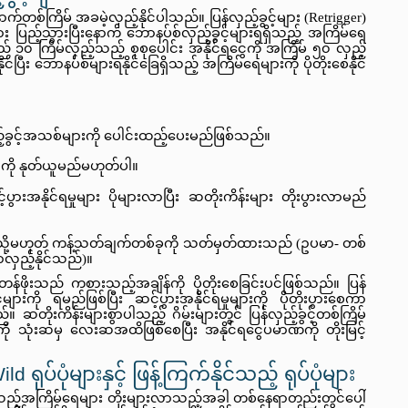
်တစ်ကြိမ် အခမဲ့လှည့်နိုင်ပါသည်။ ပြန်လှည့်ခွင့်များ (Retrigger) 
များ ပြည့်သွားပြီးနောက် ဘောနပ်စ်လှည့်ခွင့်များရရှိသည့် အကြိမ်ရေ
ည် ၁၀ ကြိမ်လှည့်သည့် စုစုပေါင်း အနိုင်ရငွေကို အကြိမ် ၅၀ လှည့်
ြီး ဘောနပ်စ်များရနိုင်ခြေရှိသည့် အကြိမ်ရေများကို ပိုတိုးစေနိုင်
ည့်ခွင့်အသစ်များကို ပေါင်းထည့်ပေးမည်ဖြစ်သည်။ 
ေကို နုတ်ယူမည်မဟုတ်ပါ။
းအနိုင်ရမှုများ ပိုများလာပြီး ဆတိုးကိန်းများ တိုးပွားလာမည်
မ်ရေ သို့မဟုတ် ကန့်သတ်ချက်တစ်ခုကို သတ်မှတ်ထားသည် (ဥပမာ- တစ်
လှည့်နိုင်သည်)။
တန်ဖိုးသည် ကစားသည့်အချိန်ကို ပိုတိုးစေခြင်းပင်ဖြစ်သည်။ ပြန်
ားကို ရမည်ဖြစ်ပြီး ဆင့်ပွားအနိုင်ရမှုများကို ပိုတိုးပွားစေကာ 
ိုးကိန်းများစွာပါသည့် ဂိမ်းများတွင် ပြန်လှည့်ခွင့်တစ်ကြိမ်
ို သုံးဆမှ လေးဆအထိဖြစ်စေပြီး အနိုင်ရငွေပမာဏကို တိုးမြင့်
ပ်ပုံများနှင့် ဖြန့်ကြက်နိုင်သည့် ရုပ်ပုံများ
့်သည့်အကြိမ်ရေများ တိုးများလာသည့်အခါ တစ်နေရာတည်းတွင်ပေါ်