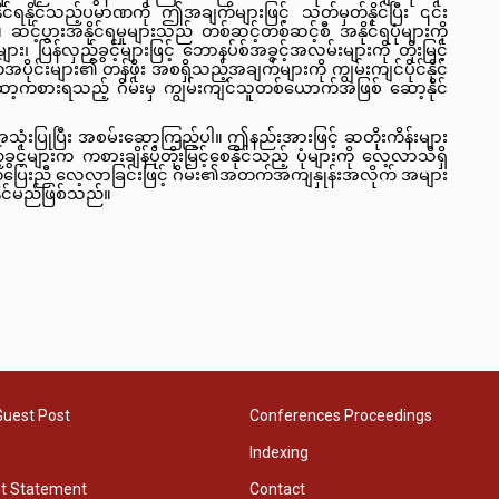
ိုင်ရနိုင်သည့်ပမာဏကို ဤအချက်များဖြင့် သတ်မှတ်နိုင်ပြီး ၎င်း
့်ပွားအနိုင်ရမှုများသည် တစ်ဆင့်တစ်ဆင့်စီ အနိုင်ရပုံများကို 
း၊ ပြန်လှည့်ခွင့်များဖြင့် ဘောနပ်စ်အခွင့်အလမ်းများကို တိုးမြင့်
်အပိုင်းများ၏ တန်ဖိုး အစရှိသည့်အချက်များကို ကျွမ်းကျင်ပိုင်နိုင်
ော့ကစားရသည့် ဂိမ်းမှ ကျွမ်းကျင်သူတစ်ယောက်အဖြစ် ဆော့နိုင်
အသုံးပြုပြီး အစမ်းဆော့ကြည့်ပါ။ ဤနည်းအားဖြင့် ဆတိုးကိန်းများ 
ည့်ခွင့်များက ကစားချိန်ပိုတိုးမြင့်စေနိုင်သည့် ပုံများကို လေ့လာသိရှိ
င့်တပြေးညီ လေ့လာခြင်းဖြင့် ဂိမ်း၏အတက်အကျနှုန်းအလိုက် အများ
နိုင်မည်ဖြစ်သည်။
Guest Post
Conferences Proceedings
Indexing
ht Statement
Contact