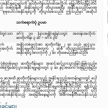
းအနိုင်ရငွေများကို ဆတိုးကိန်းပမာဏအလိုက် မြှောက်ကာမြှင့်တင်
စ်တန်းစီ အနိုင်ရငွေကို တိုးပွားစေပြီး အနိုင်ရသည့်ပမာဏ 
စုစုပေါင်းအနိုင်ရငွေကို တိုးပွားစေသည်။ ဤသည်မှာ အဆိုပါ
သက်ရောက်ပုံ ဥပမာ
်တွင်သာ 
ဒင်္ဂါး ၁၀ ပြားအနိုင်ရခြင်းတွင် အတန်းအလိုက် 
ဆတိုးကိန်း ၃ ဆ = ဒင်္ဂါး ၃၀
က် 
အနိုင်တစ်ခုလုံးစာ ဆတိုးကိန်း ၂ ဆ သည် ဆင့်ပွား
်အလိုက် 
အနိုင်ရမှုတိုင်းအတွက် ၂ ဆစီ တိုးသွားမည်ဖြစ်ကာ 
အနိုင်ရငွေအားလုံးကို ၂ ဆ တိုးစေမည်ဖြစ်သည်။
ုံစံတစ်ခုမှာ ဆတိုးကိန်းများ အဆင့်ဆင့်ပွားသွားခြင်းဖြစ်သည်။ 
တစ်ကြိမ်ဆင့်ပွားအနိုင်ရမှုများတွင် ၃ ဆ နှင့်အထက် တဖြည်းဖြည်း
 ၅၀၀ ဆအထိ ဆတိုးကိန်းများသည် အနိုင်ရသည့်အတန်းများတွင် ပေါ်
ကိန်းသို့ ပေါင်းထည့်သွားမည်ဖြစ်ပြီး အနိုင်ရငွေအနည်းငယ်ကိုပင် 
ပေးနိုင်သည်။ ဆင့်ပွားအနိုင်ရမှုတစ်ခုစီတိုင်းတွင် ရရှိသည့် 
ာဏတစ်ခုအဖြစ် ပေါင်းထည့်ပေးသွားမ ည်ဖြစ်သည့်အတွက် ၎င်း
ဆုံးအနိုင်ရသည့် အခြေအနေများကို အဓိကဖန်တီးပေးနိုင်သည် 
ွင့်များ