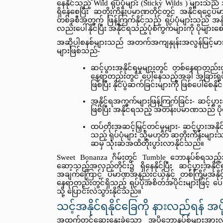
နေနိုင်သည့် Wild ရုပ်ပုံများ (Sticky Wilds ) များသည်
ရှိနေစေပြီး ဆတိုးကိန်းပမာဏတိုင်တွင် အနိုင်ရငွေပ
တစ်ခုစီအတွက် ဖြန့်ကြက်နိုင်သည့် ရုပ်ပုံများသည် အ
လည်းပေါ်နိုင်ပြီး အနိုင်ရသည့်ပုံစံကွက်များကို ပိုများစ
အဆိုပါစနစ်များသည် အတက်အကျနှုန်းအလွန်မြင့်မားမှ
များဖြစ်သည်-
ဆင့်ပွားအနိုင်ရမှုများတွင် တစ်နေရာတည်းတ
နေရာတည်းတွင် ပေါ်နေသည့်အခါ အခြားရုပ်
ဖြစ်ပြီး နိုင်ပွဲဆက်ခြင်းများကို ဖြစ်ပေါ်စေနိ
အနိုင်ရအကွက်များဖြန့်ကြက်ခြင်း- ဆင့်ပွ
ဖြစ်ပြီး အနိုင်ရသည့် အတန်းပမာဏသည် ပ
ထပ်တိုးအဆင့်မြှင့်တင်မှုများ- ဆင့်ပွားအ
သည့် ရုပ်ပုံများ သို့မဟုတ် ဆတိုးကိန်းများ
ဆမှ သုံးဆအထိတိုးပွားလာနိုင်သည်။
Sweet Bonanza ဂိမ်းတွင် Tumble ဘောနပ်စ်ရသည့်အခ
ဆော့သည့်အလှည့်တိုင်း၌ ရှိနေနိုင်ပြီး ဆင့်ပွားအန
အချက်ကြောင့် ပမာဏအနည်းငယ်နှင့် တစ်ကြိမ်အနိုင်ရလိ
နေရာတည်းတွင်ရှိသည့် ရုပ်ပုံအစိတ်အပိုင်းများဖြင့်
သို့ ပြောင်းလဲသွားနိုင်သည်။
သင့်အနိုင်ရနိုင်ခြေကို နားလည်ရန် 
အထက်တွင်ဆွေးနွေးခဲ့သော အပိုဘောနပ်စ်များအားလ