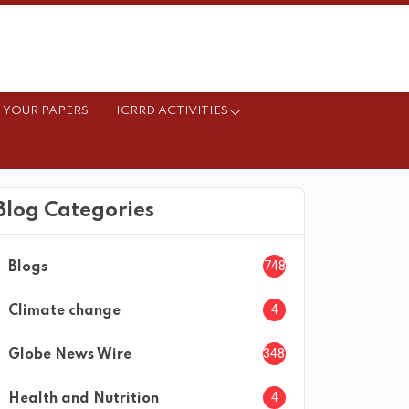
 YOUR PAPERS
ICRRD ACTIVITIES
Blog Categories
748
Blogs
4
Climate change
3482
Globe News Wire
4
Health and Nutrition