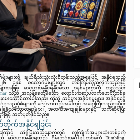
ျားလို ချယ်ရီသီးသုံးလုံးစီတန်းသည့်အနေဖြင့် အနိုင်ရသည့် 
နှစ် စလော့ဂိမ်းများတွင် တစ်ကြိမ်လှည့်လိုက်သည်နှင့် 
ားအဖြစ် ဆင့်ပွားအနိုင်ရနိုင်သော စနစ်များစွာကို ထည့်သွင်း
mar
 သည် အလွန်ခေတ်မီသော လောင်းကစားပလက်ဖောင်းတစ်ခု 
ပံ့ပိုးပေးဆောင်ထားပါသည်။ ထိုသို့ ဆင့်ပွားအနိုင်ရမှုများ၊ အနိုင်ရငွေ
် အနိုင်ရသည့်ပုံစံများကို လေ့လာသည့်အခါတွင် အရေးကြီးသည့်အပိုင်း
က်ဆိုင်ပြီး 
ဖြင့် သတ်မှတ်နိုင်သည်။ 
်တိုက်အနိုင်ရခြင်း
ြောင့် သိရှိပြီးသည့်နောက်တွင် လူကြိုက်အများဆုံးတစ်ခုကို 
င့်ပွားအနိုင်ရသည့် ဂိမ်းတွင်းအင်္ဂါရပ်တစ်ခုကို Tumbling၊ 