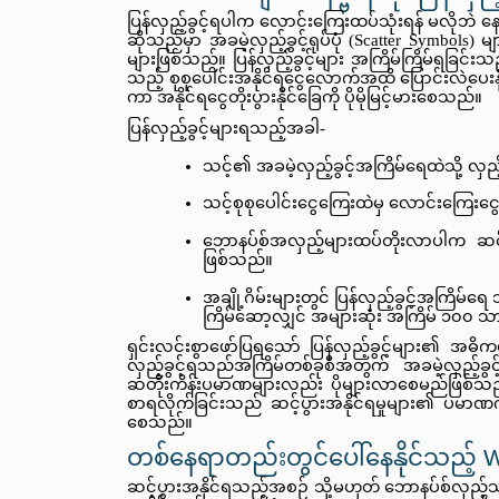
ပြန်လှည့်ခွင့်ရပါက လောင်းကြေးထပ်သုံးရန် မလိုဘဲ နောက
ဆိုသည်မှာ အခမဲ့လှည့်ခွင့်ရုပ်ပုံ (Scatter Symbols) 
များဖြစ်သည်။ ပြန်လှည့်ခွင့်များ အကြိမ်ကြိမ်ရခြင်းသ
သည့် စုစုပေါင်းအနိုင်ရငွေလောက်အထိ ပြောင်းလဲပေးနိုင်ပ
ကာ အနိုင်ရငွေတိုးပွားနိုင်ခြေကို ပိုမိုမြင့်မားစေသည်။
ပြန်လှည့်ခွင့်များရသည့်အခါ-
သင့်၏ အခမဲ့လှည့်ခွင့်အကြိမ်ရေထဲသို့ လှ
သင့်စုစုပေါင်းငွေကြေးထဲမှ လောင်းကြေးငွ
ဘောနပ်စ်အလှည့်များထပ်တိုးလာပါက ဆင့်ပွာ
ဖြစ်သည်။
အချို့ဂိမ်းများတွင် ပြန်လှည့်ခွင့်အကြိ
ကြိမ်ဆော့လျှင် အများဆုံး အကြိမ် ၁၀၀ သာ
ရှင်းလင်းစွာဖော်ပြရသော် ပြန်လှည့်ခွင့်များ၏ အဓိက
လှည့်ခွင့်ရသည်အကြိမ်တစ်ခုစီအတွက် အခမဲ့လှည့်ခွင့်မျ
ဆတိုးကိန်းပမာဏများလည်း ပိုများလာစေမည်ဖြစ်သည်။ ဆတ
စာရလိုက်ခြင်းသည် ဆင့်ပွားအနိုင်ရမှုများ၏ ပမာဏက
စေသည်။
တစ်နေရာတည်းတွင်ပေါ်နေနိုင်သည့် Wild ရု
ဆင့်ပွားအနိုင်ရသည့်အစဉ် သို့မဟုတ် ဘောနပ်စ်လှည