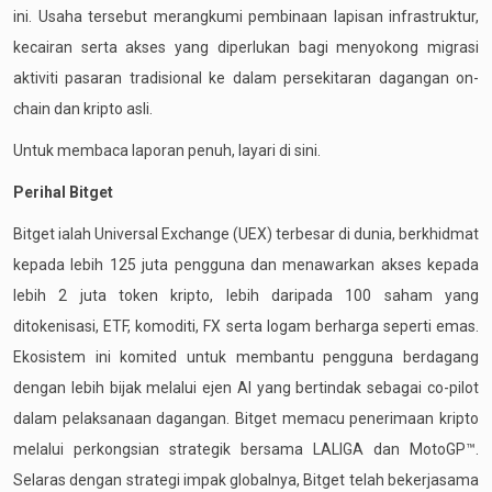
ini. Usaha tersebut merangkumi pembinaan lapisan infrastruktur,
kecairan serta akses yang diperlukan bagi menyokong migrasi
aktiviti pasaran tradisional ke dalam persekitaran dagangan on-
chain dan kripto asli.
Untuk membaca laporan penuh, layari
di sini
.
Perihal Bitget
Bitget
ialah
Universal Exchange (UEX)
terbesar di dunia, berkhidmat
kepada lebih 125 juta pengguna dan menawarkan akses kepada
lebih 2 juta token kripto, lebih daripada 100 saham yang
ditokenisasi, ETF, komoditi, FX serta logam berharga seperti emas.
Ekosistem ini komited untuk membantu pengguna berdagang
dengan lebih bijak melalui ejen AI yang bertindak sebagai co-pilot
dalam pelaksanaan dagangan. Bitget memacu penerimaan kripto
melalui perkongsian strategik bersama
LALIGA
dan
MotoGP™
.
Selaras dengan strategi impak globalnya, Bitget telah bekerjasama